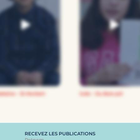
eleine – St-Norbert
Julie – Du Bois-joli
RECEVEZ LES PUBLICATIONS
Prénom