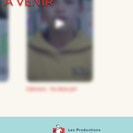
À VENIR
Clément – Du Bois-joli